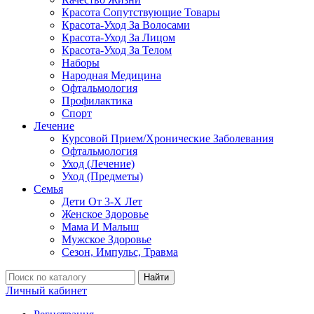
Красота Сопутствующие Товары
Красота-Уход За Волосами
Красота-Уход За Лицом
Красота-Уход За Телом
Наборы
Народная Медицина
Офтальмология
Профилактика
Спорт
Лечение
Курсовой Прием/Хронические Заболевания
Офтальмология
Уход (Лечение)
Уход (Предметы)
Семья
Дети От 3-Х Лет
Женское Здоровье
Мама И Малыш
Мужское Здоровье
Сезон, Импульс, Травма
Найти
Личный кабинет