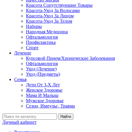
Красота Сопутствующие Товары
Красота-Уход За Волосами
Красота-Уход За Лицом
Красота-Уход За Телом
Наборы
Народная Медицина
Офтальмология
Профилактика
Спорт
Лечение
Курсовой Прием/Хронические Заболевания
Офтальмология
Уход (Лечение)
Уход (Предметы)
Семья
Дети От 3-Х Лет
Женское Здоровье
Мама И Малыш
Мужское Здоровье
Сезон, Импульс, Травма
Найти
Личный кабинет