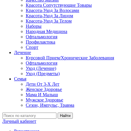
Красота Сопутствующие Товары
Красота-Уход За Волосами
Красота-Уход За Лицом
Красота-Уход За Телом
Наборы
Народная Медицина
Офтальмология
Профилактика
Спорт
Лечение
Курсовой Прием/Хронические Заболевания
Офтальмология
Уход (Лечение)
Уход (Предметы)
Семья
Дети От 3-Х Лет
Женское Здоровье
Мама И Малыш
Мужское Здоровье
Сезон, Импульс, Травма
Найти
Личный кабинет