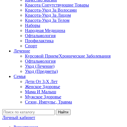
Красота Сопутствующие Товары
Красота-Уход За Волосами
Красота-Уход За Лицом
Красота-Уход За Телом
Наборы
Народная Медицина
Офтальмология
Профилактика
Спорт
Лечение
Курсовой Прием/Хронические Заболевания
Офтальмология
Уход (Лечение)
Уход (Предметы)
Семья
Дети От 3-Х Лет
Женское Здоровье
Мама И Малыш
Мужское Здоровье
Сезон, Импульс, Травма
Найти
Личный кабинет