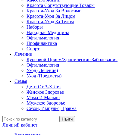
Красота Сопутствующие Товары
Красота-Уход За Волосами
Красота-Уход За Лицом
Красота-Уход За Телом
Наборы
Народная Медицина
Офтальмология
Профилактика
Спорт
Лечение
Курсовой Прием/Хронические Заболевания
Офтальмология
Уход (Лечение)
Уход (Предметы)
Семья
Дети От 3-Х Лет
Женское Здоровье
Мама И Малыш
Мужское Здоровье
Сезон, Импульс, Травма
Найти
Личный кабинет