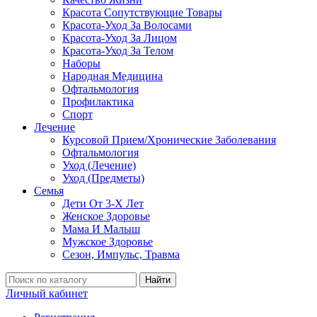
Красота Сопутствующие Товары
Красота-Уход За Волосами
Красота-Уход За Лицом
Красота-Уход За Телом
Наборы
Народная Медицина
Офтальмология
Профилактика
Спорт
Лечение
Курсовой Прием/Хронические Заболевания
Офтальмология
Уход (Лечение)
Уход (Предметы)
Семья
Дети От 3-Х Лет
Женское Здоровье
Мама И Малыш
Мужское Здоровье
Сезон, Импульс, Травма
Найти
Личный кабинет