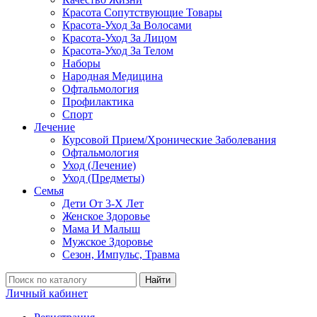
Красота Сопутствующие Товары
Красота-Уход За Волосами
Красота-Уход За Лицом
Красота-Уход За Телом
Наборы
Народная Медицина
Офтальмология
Профилактика
Спорт
Лечение
Курсовой Прием/Хронические Заболевания
Офтальмология
Уход (Лечение)
Уход (Предметы)
Семья
Дети От 3-Х Лет
Женское Здоровье
Мама И Малыш
Мужское Здоровье
Сезон, Импульс, Травма
Найти
Личный кабинет