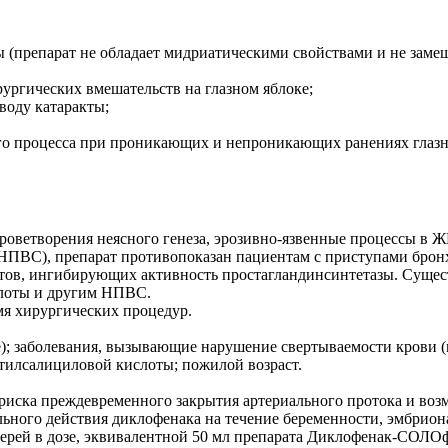
ы (препарат не обладает мидриатическими свойствами и не зам
ургических вмешательств на глазном яблоке;
воду катаракты;
ого процесса при проникающих и непроникающих ранениях глазн
роветворения неясного генеза, эрозивно-язвенные процессы в Ж
(НПВС), препарат противопоказан пациентам с приступами брон
ов, ингибирующих активность простагландинсинтетазы. Сущест
слоты и другим НПВС.
мя хирургических процедур.
); заболевания, вызывающие нарушение свертываемости крови (в
етилсалициловой кислоты; пожилой возраст.
риска преждевременного закрытия артериального протока и воз
ьного действия диклофенака на течение беременности, эмбриона
рей в дозе, эквивалентной 50 мл препарата Диклофенак-СОЛОфа