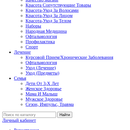
Красота Сопутствующие Товары
Красота-Уход За Волосами
Красота-Уход За Лицом
Красота-Уход За Телом
Наборы
Народная Медицина
Офтальмология
Профилактика
Спорт
Лечение
Курсовой Прием/Хронические Заболевания
Офтальмология
Уход (Лечение)
Уход (Предметы)
Семья
Дети От 3-Х Лет
Женское Здоровье
Мама И Малыш
Мужское Здоровье
Сезон, Импульс, Травма
Найти
Личный кабинет