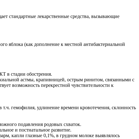
ещает стандартные лекарственные средства, вызывающие
ого яблока (как дополнение к местной антибактериальной
КТ в стадии обострения.
хиальной астмы, крапивницей, острым ринитом, связанными с
вует возможность перекрестной чувствительности к
 т.ч. гемофилия, удлинение времени кровотечения, склонность
можного подавления родовых схваток.
льное и постнатальное развитие.
рм, капли глазные 0,1%, в грудном молоке выявлялось