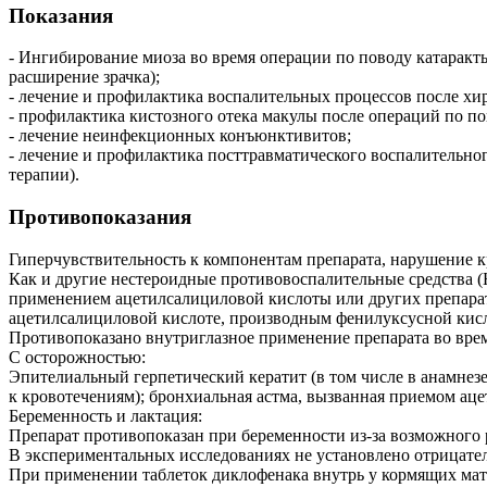
Показания
- Ингибирование миоза во время операции по поводу катаракт
расширение зрачка);
- лечение и профилактика воспалительных процессов после хир
- профилактика кистозного отека макулы после операций по по
- лечение неинфекционных конъюнктивитов;
- лечение и профилактика посттравматического воспалительн
терапии).
Противопоказания
Гиперчувствительность к компонентам препарата, нарушение к
Как и другие нестероидные противовоспалительные средства 
применением ацетилсалициловой кислоты или других препарат
ацетилсалициловой кислоте, производным фенилуксусной ки
Противопоказано внутриглазное применение препарата во вре
С осторожностью:
Эпителиальный герпетический кератит (в том числе в анамнезе
к кровотечениям); бронхиальная астма, вызванная приемом ац
Беременность и лактация:
Препарат противопоказан при беременности из-за возможного 
В экспериментальных исследованиях не установлено отрицател
При применении таблеток диклофенака внутрь у кормящих мате