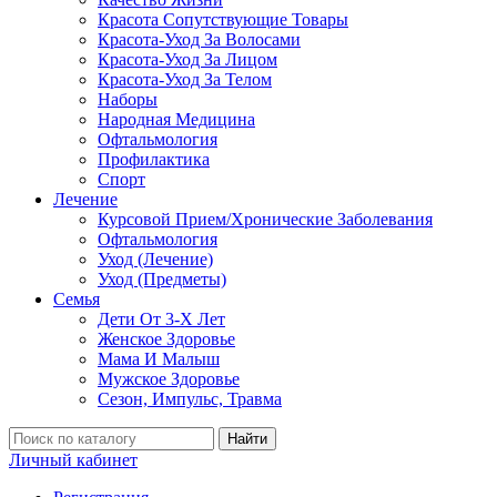
Красота Сопутствующие Товары
Красота-Уход За Волосами
Красота-Уход За Лицом
Красота-Уход За Телом
Наборы
Народная Медицина
Офтальмология
Профилактика
Спорт
Лечение
Курсовой Прием/Хронические Заболевания
Офтальмология
Уход (Лечение)
Уход (Предметы)
Семья
Дети От 3-Х Лет
Женское Здоровье
Мама И Малыш
Мужское Здоровье
Сезон, Импульс, Травма
Найти
Личный кабинет