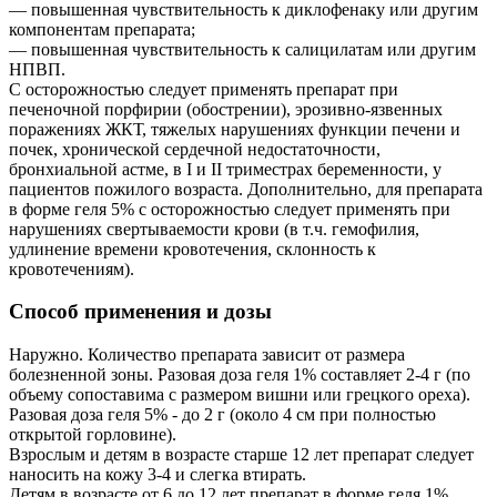
— повышенная чувствительность к диклофенаку или другим
компонентам препарата;
— повышенная чувствительность к салицилатам или другим
НПВП.
С осторожностью следует применять препарат при
печеночной порфирии (обострении), эрозивно-язвенных
поражениях ЖКТ, тяжелых нарушениях функции печени и
почек, хронической сердечной недостаточности,
бронхиальной астме, в I и II триместрах беременности, у
пациентов пожилого возраста. Дополнительно, для препарата
в форме геля 5% с осторожностью следует применять при
нарушениях свертываемости крови (в т.ч. гемофилия,
удлинение времени кровотечения, склонность к
кровотечениям).
Способ применения и дозы
Наружно. Количество препарата зависит от размера
болезненной зоны. Разовая доза геля 1% составляет 2-4 г (по
объему сопоставима с размером вишни или грецкого ореха).
Разовая доза геля 5% - до 2 г (около 4 см при полностью
открытой горловине).
Взрослым и детям в возрасте старше 12 лет препарат следует
наносить на кожу 3-4 и слегка втирать.
Детям в возрасте от 6 до 12 лет препарат в форме геля 1%