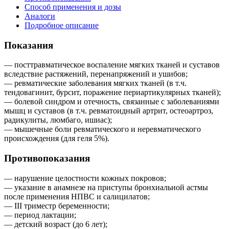
Способ применения и дозы
Аналоги
Подробное описание
Показания
— посттравматическое воспаление мягких тканей и суставов
вследствие растяжений, перенапряжений и ушибов;
— ревматические заболевания мягких тканей (в т.ч.
тендовагинит, бурсит, поражение периартикулярных тканей);
— болевой синдром и отечность, связанные с заболеваниями
мышц и суставов (в т.ч. ревматоидный артрит, остеоартроз,
радикулиты, люмбаго, ишиас);
— мышечные боли ревматического и неревматического
происхождения (для геля 5%).
Противопоказания
— нарушение целостности кожных покровов;
— указание в анамнезе на приступы бронхиальной астмы
после применения НПВС и салицилатов;
— III триместр беременности;
— период лактации;
— детский возраст (до 6 лет);