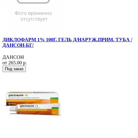
ДИКЛОФАРМ 1% 100Г. ГЕЛЬ Д/НАРУЖ.ПРИМ. ТУБА /
ДАНСОН-БГ/
ДАНСОН
от 265.00 р.
Под заказ