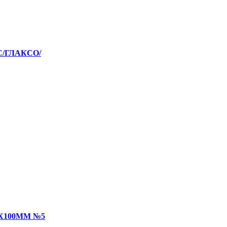
С/ГЛАКСО/
Х100ММ №5