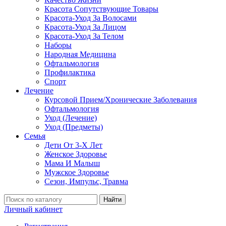
Красота Сопутствующие Товары
Красота-Уход За Волосами
Красота-Уход За Лицом
Красота-Уход За Телом
Наборы
Народная Медицина
Офтальмология
Профилактика
Спорт
Лечение
Курсовой Прием/Хронические Заболевания
Офтальмология
Уход (Лечение)
Уход (Предметы)
Семья
Дети От 3-Х Лет
Женское Здоровье
Мама И Малыш
Мужское Здоровье
Сезон, Импульс, Травма
Найти
Личный кабинет