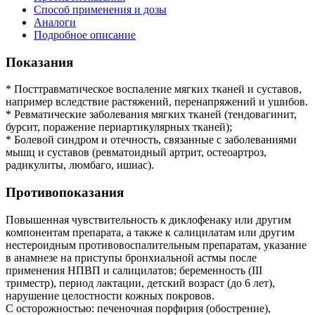
Способ применения и дозы
Аналоги
Подробное описание
Показания
* Посттравматическое воспаление мягких тканей и суставов,
например вследствие растяжений, перенапряжений и ушибов.
* Ревматические заболевания мягких тканей (тендовагинит,
бурсит, поражение периартикулярных тканей);
* Болевой синдром и отечность, связанные с заболеваниями
мышц и суставов (ревматоидный артрит, остеоартроз,
радикулиты, люмбаго, ишиас).
Противопоказания
Повышенная чувствительность к диклофенаку или другим
компонентам препарата, а также к салицилатам или другим
нестероидным противовоспалительным препаратам, указание
в анамнезе на приступы бронхиальной астмы после
применения НПВП и салицилатов; беременность (III
триместр), период лактации, детский возраст (до 6 лет),
нарушение целостности кожных покровов.
С осторожностью: печеночная порфирия (обострение),