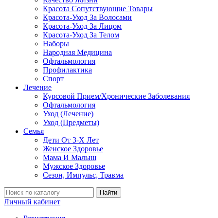
Красота Сопутствующие Товары
Красота-Уход За Волосами
Красота-Уход За Лицом
Красота-Уход За Телом
Наборы
Народная Медицина
Офтальмология
Профилактика
Спорт
Лечение
Курсовой Прием/Хронические Заболевания
Офтальмология
Уход (Лечение)
Уход (Предметы)
Семья
Дети От 3-Х Лет
Женское Здоровье
Мама И Малыш
Мужское Здоровье
Сезон, Импульс, Травма
Найти
Личный кабинет