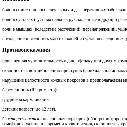
боли в спине при воспалительных и дегенеративных заболевани
боли в суставах (суставы пальцев рук, коленные и др.) при рев
боли в мышцах (вследствие растяжений, перенапряжений, ушиб
воспаление и отечность мягких тканей и суставов вследствие 
Противопоказания
повышенная чувствительность к диклофенаку или другим комп
склонность к возникновению приступов бронхиальной астмы
нарушение целостности кожных покровов в предполагаемом ме
беременность (III триместр);
грудное вскармливание;
детский возраст (до 12 лет).
С осторожностью:
печеночная порфирия (обострение); эрози
гемофилия, удлинение времени кровотечения, склонность к кров