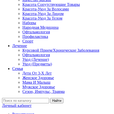
Красота Сопутствующие Товары
Красота-Уход За Волосами
Красота-Уход За Лицом
Красота-Уход За Телом
Наборы
Народная Медицина
Офтальмология
Профилактика
Спорт
Лечение
Курсовой Прием/Хронические Заболевания
Офтальмология
Уход (Лечение)
Уход (Предметы)
Семья
Дети От 3-Х Лет
Женское Здоровье
Мама И Малыш
Мужское Здоровье
Сезон, Импульс, Травма
Найти
Личный кабинет