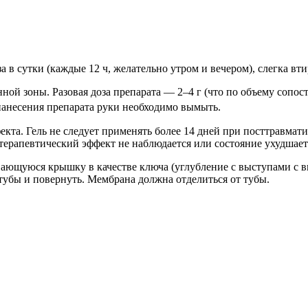
а в сутки (каждые 12 ч, желательно утром и вечером), слегка вти
нной зоны. Разовая доза препарата — 2–4 г (что по объему сопо
нанесения препарата руки необходимо вымыть.
екта. Гель не следует применять более 14 дней при посттравмат
терапевтический эффект не наблюдается или состояние ухудшается
ающуюся крышку в качестве ключа (углубление с выступами с 
убы и повернуть. Мембрана должна отделиться от тубы.