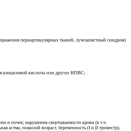
, поражения периартикулярных тканей, лучезапястный синдром)
илсалициловой кислоты или других НПВС;
и и почек; нарушения свертываемости крови (в т.ч.
я астма, пожилой возраст, беременность (I и II триместр).