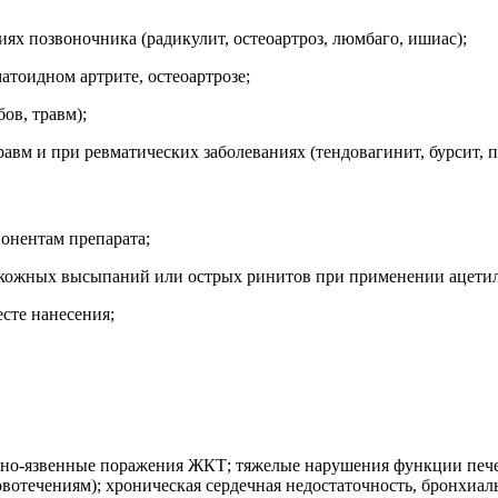
ях позвоночника (радикулит, остеоартроз, люмбаго, ишиас);
матоидном артрите, остеоартрозе;
ов, травм);
травм и при ревматических заболеваниях (тендовагинит, бурсит
онентам препарата;
, кожных высыпаний или острых ринитов при применении ацет
сте нанесения;
вно-язвенные поражения ЖКТ; тяжелые нарушения функции печен
отечениям); хроническая сердечная недостаточность, бронхиальна