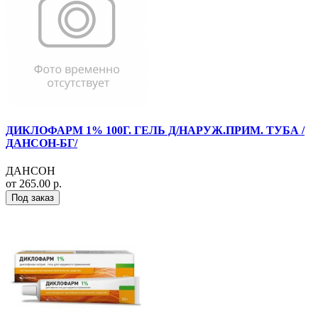
ДИКЛОФАРМ 1% 100Г. ГЕЛЬ Д/НАРУЖ.ПРИМ. ТУБА /
ДАНСОН-БГ/
ДАНСОН
от 265.00 р.
Под заказ