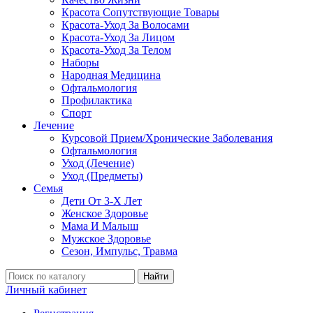
Красота Сопутствующие Товары
Красота-Уход За Волосами
Красота-Уход За Лицом
Красота-Уход За Телом
Наборы
Народная Медицина
Офтальмология
Профилактика
Спорт
Лечение
Курсовой Прием/Хронические Заболевания
Офтальмология
Уход (Лечение)
Уход (Предметы)
Семья
Дети От 3-Х Лет
Женское Здоровье
Мама И Малыш
Мужское Здоровье
Сезон, Импульс, Травма
Найти
Личный кабинет