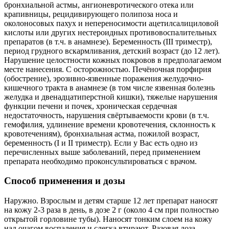
бронхиальной астмы, ангионевротического отека или
крапивницы, рецидивирующего полипоза носа и
околоносовых пахух и непереносимости ацетилсалициловой
кислоты или других нестероидных противовоспалительных
препаратов (в т.ч. в анамнезе). Беременность (III триместр),
период грудного вскармливания, детский возраст (до 12 лет).
Нарушение целостности кожных покровов в предполагаемом
месте нанесения. С осторожностью. Печёночная порфирия
(обострение), эрозивно-язвенные поражения желудочно-
кишечного тракта в анамнезе (в том числе язвенная болезнь
желудка и двенадцатиперстной кишки), тяжелые нарушения
функции печени и почек, хроническая сердечная
недостаточность, нарушения свёртываемости крови (в т.ч.
гемофилия, удлинение времени кровотечения, склонность к
кровотечениям), бронхиальная астма, пожилой возраст,
беременность (I и II триместр). Если у Вас есть одно из
перечисленных выше заболеваний, перед применением
препарата необходимо проконсультироваться с врачом.
Способ применения и дозы
Наружно. Взрослым и детям старше 12 лет препарат наносят
на кожу 2-3 раза в день, в дозе 2 г (около 4 см при полностью
открытой горловине тубы). Наносят тонким слоем на кожу
над очагом воспаления и слегка втирают. Разовая доза