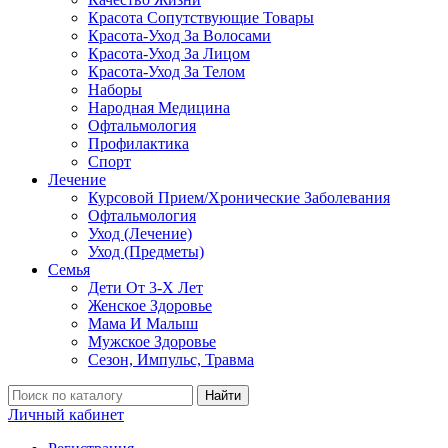
Красота Сопутствующие Товары
Красота-Уход За Волосами
Красота-Уход За Лицом
Красота-Уход За Телом
Наборы
Народная Медицина
Офтальмология
Профилактика
Спорт
Лечение
Курсовой Прием/Хронические Заболевания
Офтальмология
Уход (Лечение)
Уход (Предметы)
Семья
Дети От 3-Х Лет
Женское Здоровье
Мама И Малыш
Мужское Здоровье
Сезон, Импульс, Травма
Найти
Личный кабинет