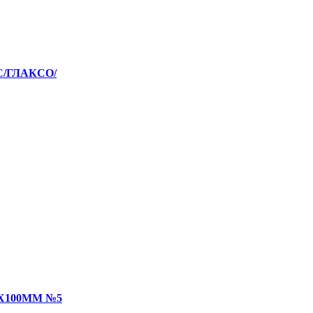
С/ГЛАКСО/
Х100ММ №5