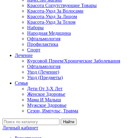
Красота Сопутствующие Товары
Красота-Уход За Волосами
Красота-Уход За Лицом
Красота-Уход За Телом
Наборы
Народная Медицина
Офтальмология
Профилактика
Спорт
Лечение
Курсовой Прием/Хронические Заболевания
Офтальмология
Уход (Лечение)
Уход (Предметы)
Семья
Дети От 3-Х Лет
Женское Здоровье
Мама И Малыш
Мужское Здоровье
Сезон, Импульс, Травма
Найти
Личный кабинет