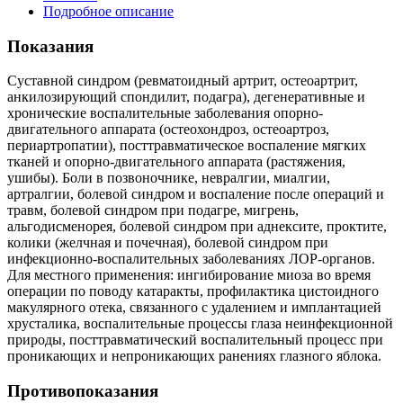
Подробное описание
Показания
Суставной синдром (ревматоидный артрит, остеоартрит,
анкилозирующий спондилит, подагра), дегенеративные и
хронические воспалительные заболевания опорно-
двигательного аппарата (остеохондроз, остеоартроз,
периартропатии), посттравматическое воспаление мягких
тканей и опорно-двигательного аппарата (растяжения,
ушибы). Боли в позвоночнике, невралгии, миалгии,
артралгии, болевой синдром и воспаление после операций и
травм, болевой синдром при подагре, мигрень,
альгодисменорея, болевой синдром при аднексите, проктите,
колики (желчная и почечная), болевой синдром при
инфекционно-воспалительных заболеваниях ЛОР-органов.
Для местного применения: ингибирование миоза во время
операции по поводу катаракты, профилактика цистоидного
макулярного отека, связанного с удалением и имплантацией
хрусталика, воспалительные процессы глаза неинфекционной
природы, посттравматический воспалительный процесс при
проникающих и непроникающих ранениях глазного яблока.
Противопоказания