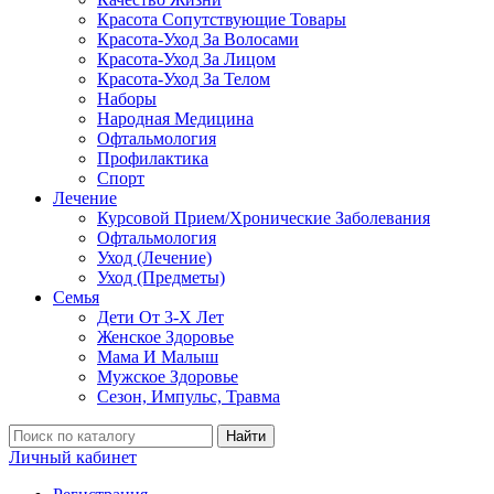
Красота Сопутствующие Товары
Красота-Уход За Волосами
Красота-Уход За Лицом
Красота-Уход За Телом
Наборы
Народная Медицина
Офтальмология
Профилактика
Спорт
Лечение
Курсовой Прием/Хронические Заболевания
Офтальмология
Уход (Лечение)
Уход (Предметы)
Семья
Дети От 3-Х Лет
Женское Здоровье
Мама И Малыш
Мужское Здоровье
Сезон, Импульс, Травма
Найти
Личный кабинет