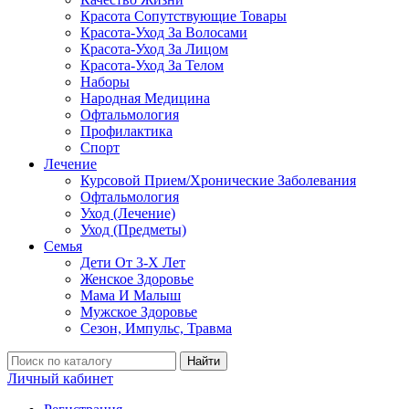
Красота Сопутствующие Товары
Красота-Уход За Волосами
Красота-Уход За Лицом
Красота-Уход За Телом
Наборы
Народная Медицина
Офтальмология
Профилактика
Спорт
Лечение
Курсовой Прием/Хронические Заболевания
Офтальмология
Уход (Лечение)
Уход (Предметы)
Семья
Дети От 3-Х Лет
Женское Здоровье
Мама И Малыш
Мужское Здоровье
Сезон, Импульс, Травма
Найти
Личный кабинет