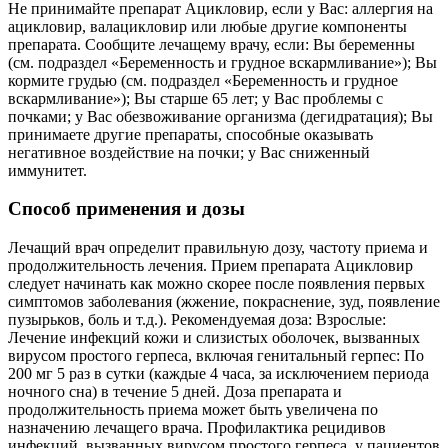
Не принимайте препарат Ацикловир, если у Вас: аллергия на
ацикловир, валацикловир или любые другие компоненты
препарата. Сообщите лечащему врачу, если: Вы беременны
(см. подраздел «Беременность и грудное вскармливание»); Вы
кормите грудью (см. подраздел «Беременность и грудное
вскармливание»); Вы старше 65 лет; у Вас проблемы с
почками; у Вас обезвоживание организма (дегидратация); Вы
принимаете другие препараты, способные оказывать
негативное воздействие на почки; у Вас сниженный
иммунитет.
Способ применения и дозы
Лечащий врач определит правильную дозу, частоту приема и
продолжительность лечения. Прием препарата Ацикловир
следует начинать как можно скорее после появления первых
симптомов заболевания (жжение, покраснение, зуд, появление
пузырьков, боль и т.д.). Рекомендуемая доза: Взрослые:
Лечение инфекций кожи и слизистых оболочек, вызванных
вирусом простого герпеса, включая генитальный герпес: По
200 мг 5 раз в сутки (каждые 4 часа, за исключением периода
ночного сна) в течение 5 дней. Доза препарата и
продолжительность приема может быть увеличена по
назначению лечащего врача. Профилактика рецидивов
инфекций, вызванных вирусом простого герпеса, у пациентов