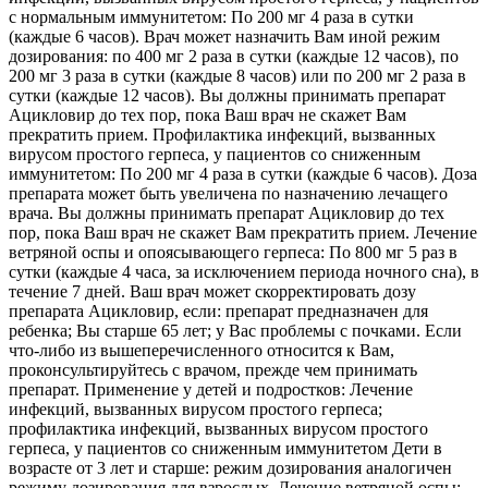
с нормальным иммунитетом: По 200 мг 4 раза в сутки
(каждые 6 часов). Врач может назначить Вам иной режим
дозирования: по 400 мг 2 раза в сутки (каждые 12 часов), по
200 мг 3 раза в сутки (каждые 8 часов) или по 200 мг 2 раза в
сутки (каждые 12 часов). Вы должны принимать препарат
Ацикловир до тех пор, пока Ваш врач не скажет Вам
прекратить прием. Профилактика инфекций, вызванных
вирусом простого герпеса, у пациентов со сниженным
иммунитетом: По 200 мг 4 раза в сутки (каждые 6 часов). Доза
препарата может быть увеличена по назначению лечащего
врача. Вы должны принимать препарат Ацикловир до тех
пор, пока Ваш врач не скажет Вам прекратить прием. Лечение
ветряной оспы и опоясывающего герпеса: По 800 мг 5 раз в
сутки (каждые 4 часа, за исключением периода ночного сна), в
течение 7 дней. Ваш врач может скорректировать дозу
препарата Ацикловир, если: препарат предназначен для
ребенка; Вы старше 65 лет; у Вас проблемы с почками. Если
что-либо из вышеперечисленного относится к Вам,
проконсультируйтесь с врачом, прежде чем принимать
препарат. Применение у детей и подростков: Лечение
инфекций, вызванных вирусом простого герпеса;
профилактика инфекций, вызванных вирусом простого
герпеса, у пациентов со сниженным иммунитетом Дети в
возрасте от 3 лет и старше: режим дозирования аналогичен
режиму дозирования для взрослых. Лечение ветряной оспы: