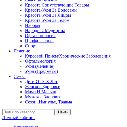
Красота Сопутствующие Товары
Красота-Уход За Волосами
Красота-Уход За Лицом
Красота-Уход За Телом
Наборы
Народная Медицина
Офтальмология
Профилактика
Спорт
Лечение
Курсовой Прием/Хронические Заболевания
Офтальмология
Уход (Лечение)
Уход (Предметы)
Семья
Дети От 3-Х Лет
Женское Здоровье
Мама И Малыш
Мужское Здоровье
Сезон, Импульс, Травма
Найти
Личный кабинет