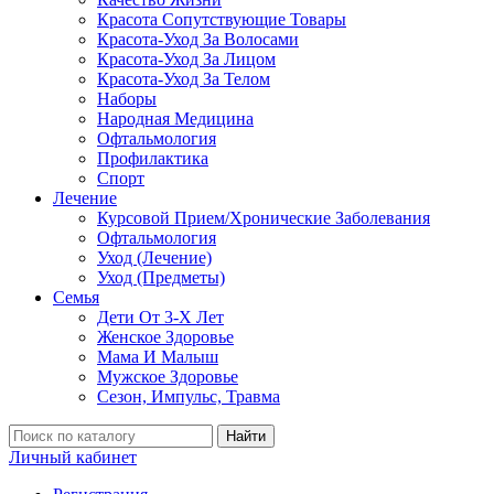
Красота Сопутствующие Товары
Красота-Уход За Волосами
Красота-Уход За Лицом
Красота-Уход За Телом
Наборы
Народная Медицина
Офтальмология
Профилактика
Спорт
Лечение
Курсовой Прием/Хронические Заболевания
Офтальмология
Уход (Лечение)
Уход (Предметы)
Семья
Дети От 3-Х Лет
Женское Здоровье
Мама И Малыш
Мужское Здоровье
Сезон, Импульс, Травма
Найти
Личный кабинет