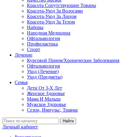
Красота Сопутствующие Товары
Красота-Уход За Волосами
Красота-Уход За Лицом
Красота-Уход За Телом
Наборы
Народная Медицина
Офтальмология
Профилактика
Спорт
Лечение
Курсовой Прием/Хронические Заболевания
Офтальмология
Уход (Лечение)
Уход (Предметы)
Семья
Дети От 3-Х Лет
Женское Здоровье
Мама И Малыш
Мужское Здоровье
Сезон, Импульс, Травма
Найти
Личный кабинет