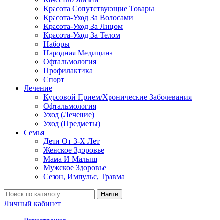
Красота Сопутствующие Товары
Красота-Уход За Волосами
Красота-Уход За Лицом
Красота-Уход За Телом
Наборы
Народная Медицина
Офтальмология
Профилактика
Спорт
Лечение
Курсовой Прием/Хронические Заболевания
Офтальмология
Уход (Лечение)
Уход (Предметы)
Семья
Дети От 3-Х Лет
Женское Здоровье
Мама И Малыш
Мужское Здоровье
Сезон, Импульс, Травма
Найти
Личный кабинет