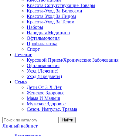
Красота Сопутствующие Товары
Красота-Уход За Волосами
Красота-Уход За Лицом
Красота-Уход За Телом
Наборы
Народная Медицина
Офтальмология
Профилактика
Спорт
Лечение
Курсовой Прием/Хронические Заболевания
Офтальмология
Уход (Лечение)
Уход (Предметы)
Семья
Дети От 3-Х Лет
Женское Здоровье
Мама И Малыш
Мужское Здоровье
Сезон, Импульс, Травма
Найти
Личный кабинет