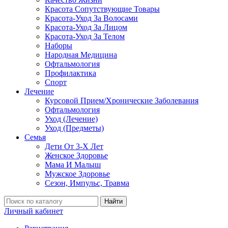
Красота Сопутствующие Товары
Красота-Уход За Волосами
Красота-Уход За Лицом
Красота-Уход За Телом
Наборы
Народная Медицина
Офтальмология
Профилактика
Спорт
Лечение
Курсовой Прием/Хронические Заболевания
Офтальмология
Уход (Лечение)
Уход (Предметы)
Семья
Дети От 3-Х Лет
Женское Здоровье
Мама И Малыш
Мужское Здоровье
Сезон, Импульс, Травма
Найти
Личный кабинет