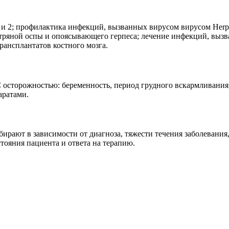
 и 2; профилактика инфекций, вызванных вирусом вирусом Herpe
 ветряной оспы и опоясывающего герпеса; лечение инфекций, выз
ансплантатов костного мозга.
осторожностью: беременность, период грудного вскармливания, 
аратами.
ирают в зависимости от диагноза, тяжести течения заболевания,
тояния пациента и ответа на терапию.