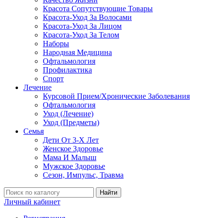
Красота Сопутствующие Товары
Красота-Уход За Волосами
Красота-Уход За Лицом
Красота-Уход За Телом
Наборы
Народная Медицина
Офтальмология
Профилактика
Спорт
Лечение
Курсовой Прием/Хронические Заболевания
Офтальмология
Уход (Лечение)
Уход (Предметы)
Семья
Дети От 3-Х Лет
Женское Здоровье
Мама И Малыш
Мужское Здоровье
Сезон, Импульс, Травма
Найти
Личный кабинет