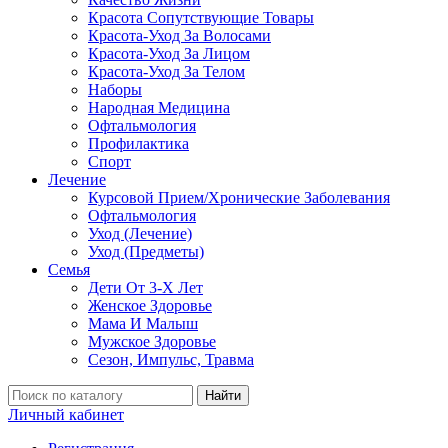
Красота Сопутствующие Товары
Красота-Уход За Волосами
Красота-Уход За Лицом
Красота-Уход За Телом
Наборы
Народная Медицина
Офтальмология
Профилактика
Спорт
Лечение
Курсовой Прием/Хронические Заболевания
Офтальмология
Уход (Лечение)
Уход (Предметы)
Семья
Дети От 3-Х Лет
Женское Здоровье
Мама И Малыш
Мужское Здоровье
Сезон, Импульс, Травма
Найти
Личный кабинет