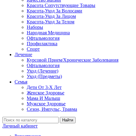
Красота Сопутствующие Товары
Красота-Уход За Волосами
Красота-Уход За Лицом
Красота-Уход За Телом
Наборы
Народная Медицина
Офтальмология
Профилактика
Спорт
Лечение
Курсовой Прием/Хронические Заболевания
Офтальмология
Уход (Лечение)
Уход (Предметы)
Семья
Дети От 3-Х Лет
Женское Здоровье
Мама И Малыш
Мужское Здоровье
Сезон, Импульс, Травма
Найти
Личный кабинет