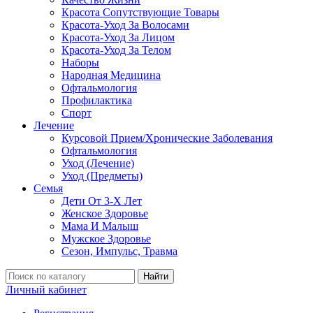
Красота Сопутствующие Товары
Красота-Уход За Волосами
Красота-Уход За Лицом
Красота-Уход За Телом
Наборы
Народная Медицина
Офтальмология
Профилактика
Спорт
Лечение
Курсовой Прием/Хронические Заболевания
Офтальмология
Уход (Лечение)
Уход (Предметы)
Семья
Дети От 3-Х Лет
Женское Здоровье
Мама И Малыш
Мужское Здоровье
Сезон, Импульс, Травма
Найти
Личный кабинет