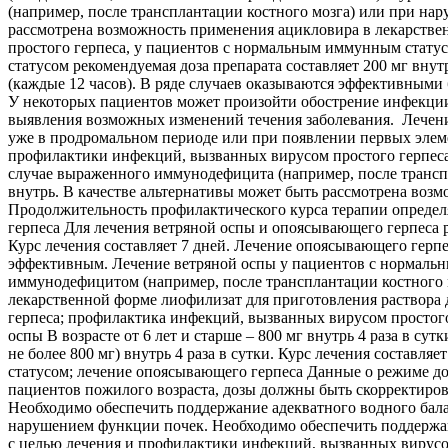
(например, после трансплантации костного мозга) или при нар
рассмотрена возможность применения ацикловира в лекарстве
простого герпеса, у пациентов с нормальным иммунным стату
статусом рекомендуемая доза препарата составляет 200 мг внутр
(каждые 12 часов). В ряде случаев оказываются эффективными бо
У некоторых пациентов может произойти обострение инфекции 
выявления возможных изменений течения заболевания. Лечени
уже в продромальном периоде или при появлении первых эле
профилактики инфекций, вызванных вирусом простого герпеса, 
случае выраженного иммунодефицита (например, после транспл
внутрь. В качестве альтернативы может быть рассмотрена воз
Продолжительность профилактического курса терапии определ
герпеса Для лечения ветряной оспы и опоясывающего герпеса ре
Курс лечения составляет 7 дней. Лечение опоясывающего герпе
эффективным. Лечение ветряной оспы у пациентов с нормальн
иммунодефицитом (например, после трансплантации костного 
лекарственной форме лиофилизат для приготовления раствора 
герпеса; профилактика инфекций, вызванных вирусом простого 
оспы В возрасте от 6 лет и старше – 800 мг внутрь 4 раза в сутк
не более 800 мг) внутрь 4 раза в сутки. Курс лечения состав
статусом; лечение опоясывающего герпеса Данные о режиме до
пациентов пожилого возраста, дозы должны быть скорректиров
Необходимо обеспечить поддержание адекватного водного бал
нарушением функции почек. Необходимо обеспечить поддержан
с целью лечения и профилактики инфекций, вызванных вирусо