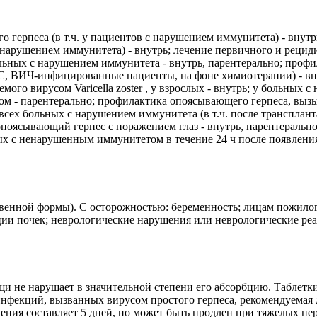
 герпеса (в т.ч. у пациентов с нарушением иммунитета) - внут
ов с нарушением иммунитета) - внутрь; лечение первичного и ре
больных с нарушением иммунитета - внутрь, парентерально; про
С, ВИЧ-инфицированные пациенты, на фоне химиотерапии) - вну
мого вирусом Varicella zoster , у взрослых - внутрь; у больных
- парентерально; профилактика опоясывающего герпеса, вызывае
 всех больных с нарушением иммунитета (в т.ч. после транспл
поясывающий герпес с поражением глаз - внутрь, парентеральн
ьных с ненарушенным иммунитетом в течение 24 ч после появлен
рственной формы). С осторожностью: беременность; лицам пожил
ии почек; неврологические нарушения или неврологические реак
и не нарушает в значительной степени его абсорбцию. Таблетк
фекций, вызванных вирусом простого герпеса, рекомендуемая до
лечения составляет 5 дней, но может быть продлен при тяжелых