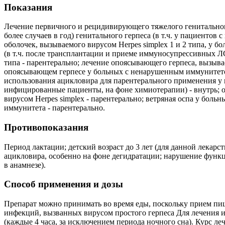
Показания
Лечение первичного и рецидивирующего тяжелого генитального
более случаев в год) генитального герпеса (в т.ч. у пациент
оболочек, вызываемого вирусом Herpes simplex 1 и 2 типа, у 
(в т.ч. после трансплантации и приеме иммуносупрессивных Л
типа - парентерально; лечение опоясывающего герпеса, вызывае
опоясывающем герпесе у больных с ненарушенным иммунитетом 
использования ацикловира для парентерального применения у
инфицированные пациенты, на фоне химиотерапии) - внутрь; о
вирусом Herpes simplex - парентерально; ветряная оспа у бол
иммунитета - парентерально.
Противопоказания
Период лактации; детский возраст до 3 лет (для данной лека
ацикловира, особенно на фоне дегидратации; нарушение функц
в анамнезе).
Способ применения и дозы
Препарат можно принимать во время еды, поскольку прием пищ
инфекций, вызванных вирусом простого герпеса Для лечения ин
(каждые 4 часа, за исключением периода ночного сна). Курс 