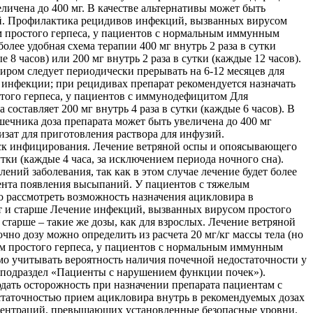
личена до 400 мг. В качестве альтернативы может быть
ий. Профилактика рецидивов инфекций, вызванных вирусом
 простого герпеса, у пациентов с нормальным иммунным
олее удобная схема терапии 400 мг внутрь 2 раза в сутки
 8 часов) или 200 мг внутрь 2 раза в сутки (каждые 12 часов).
ром следует периодически прерывать на 6-12 месяцев для
инфекции; при рецидивах препарат рекомендуется назначать
ого герпеса, у пациентов с иммунодефицитом Для
оставляет 200 мг внутрь 4 раза в сутки (каждые 6 часов). В
ечника доза препарата может быть увеличена до 400 мг
зат для приготовления раствора для инфузий.
иск инфицирования. Лечение ветряной оспы и опоясывающего
тки (каждые 4 часа, за исключением периода ночного сна).
ний заболевания, так как в этом случае лечение будет более
мента появления высыпаний. У пациентов с тяжелым
 рассмотреть возможность назначения ацикловира в
ет и старше Лечение инфекций, вызванных вирусом простого
старше – такие же дозы, как для взрослых. Лечение ветряной
 точно дозу можно определить из расчета 20 мг/кг массы тела (но
сом простого герпеса, у пациентов с нормальным иммунным
о учитывать вероятность наличия почечной недостаточности у
. подраздел «Пациенты с нарушением функции почек»).
ать осторожность при назначении препарата пациентам с
статочностью прием ацикловира внутрь в рекомендуемых дозах
нцентраций, превышающих установленные безопасные уровни.