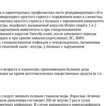
рь и парентерально; профилактика часто рецидивирующего (6 и
цидивирующего простого герпеса с поражением кожи и слизистых
филактика простого герпеса у больных с нарушением иммунитета
трь; энцефалит, вызываемый вирусом Herpes simplex 1 и 2
 с нарушением иммунитета и при генерализованном
мого вирусом Varicella zoster, после начального периода
антации и при приеме иммуносупрессивных ЛС, ВИЧ-
о; генерализованная инфекция у новорожденных, вызываемая
ия типичной сыпи - внутрь, у больных с нарушением
ого возраста и пациентам, принимающим большие дозы
ции на прием цитотоксических лекарственных средств (в т.ч.
и следует запивать полным стаканом воды. Взрослые Лечение
за ацикловира составляет 200 мг внутрь 5 раз в сутки
 первичных инфекциях. В случае выраженного иммунодефицита