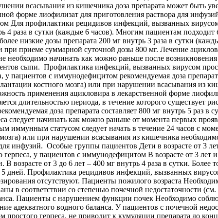
ушении всасывания из кишечника доза препарата может быть уве
нной форме лиофилизат для приготовления раствора для инфуз
сом Для профилактики рецидивов инфекций, вызванных вирусом
ь 4 раза в сутки (каждые 6 часов). Многим пациентам подходит б
лее низкие дозы препарата 200 мг внутрь 3 раза в сутки (каждые
при приеме суммарной суточной дозы 800 мг. Лечение ациклови
е необходимо начинать как можно раньше после возникновения 
ментов сыпи. Профилактика инфекций, вызванных вирусом прост
у пациентов с иммунодефицитом рекомендуемая доза препарата с
антации костного мозга) или при нарушении всасывания из киш
можность применения ацикловира в лекарственной форме лиофили
яется длительностью периода, в течение которого существует р
комендуемая доза препарата составляет 800 мг внутрь 5 раз в су
са следует начинать как можно раньше от момента первых проявле
ым иммунным статусом следует начать в течение 24 часов с мо
мозга) или при нарушении всасывания из кишечника необходимо
для инфузий. Особые группы пациентов Дети в возрасте от 3 л
герпеса, у пациентов с иммунодефицитом В возрасте от 3 лет и 
и. В возрасте от 3 до 6 лет – 400 мг внутрь 4 раза в сутки. Более
ляет 5 дней. Профилактика рецидивов инфекций, вызванных виру
зирования отсутствуют. Пациенты пожилого возраста Необходим
аны в соответствии со степенью почечной недостаточности (см
анса. Пациенты с нарушением функции почек Необходимо соблюд
ие адекватного водного баланса. У пациентов с почечной недо
м простого герпеса, не приводит к кумуляции препарата до ко