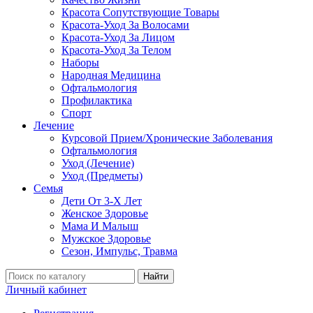
Красота Сопутствующие Товары
Красота-Уход За Волосами
Красота-Уход За Лицом
Красота-Уход За Телом
Наборы
Народная Медицина
Офтальмология
Профилактика
Спорт
Лечение
Курсовой Прием/Хронические Заболевания
Офтальмология
Уход (Лечение)
Уход (Предметы)
Семья
Дети От 3-Х Лет
Женское Здоровье
Мама И Малыш
Мужское Здоровье
Сезон, Импульс, Травма
Найти
Личный кабинет