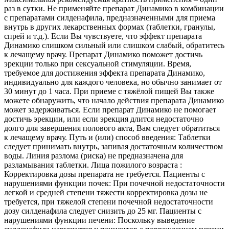
раз в сутки. Не применяйте препарат Динамико в комбинации
с препаратами силденафила, предназначенными для приема
внутрь в других лекарственных формах (таблетки, гранулы,
спрей и т.д.). Если Вы чувствуете, что эффект препарата
Динамико слишком сильный или слишком слабый, обратитесь
к лечащему врачу. Препарат Динамико поможет достичь
эрекции только при сексуальной стимуляции. Время,
требуемое для достижения эффекта препарата Динамико,
индивидуально для каждого человека, но обычно занимает от
30 минут до 1 часа. При приеме с тяжёлой пищей Вы также
можете обнаружить, что начало действия препарата Динамико
может задерживаться. Если препарат Динамико не помогает
достичь эрекции, или если эрекция длится недостаточно
долго для завершения полового акта, Вам следует обратиться
к лечащему врачу. Путь и (или) способ введения: Таблетки
следует принимать внутрь, запивая достаточным количеством
воды. Линия разлома (риска) не предназначена для
разламывания таблетки. Лица пожилого возраста :
Корректировка дозы препарата не требуется. Пациенты с
нарушениями функции почек: При почечной недостаточности
легкой и средней степени тяжести корректировка дозы не
требуется, при тяжелой степени почечной недостаточности
дозу силденафила следует снизить до 25 мг. Пациенты с
нарушениями функции печени: Поскольку выведение