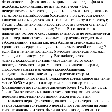
безопасность и эффективность применения силденафила в
подобных комбинациях не изучалась; ? если у Вас
непереносимость лактозы, недостаточность лактазы, глюкозо-
галактозная мальабсорбция (состояние, при котором клетки
кишечника не могут усваивать сахара – глюкозу и галактозу);
? если у Вас печеночная недостаточность тяжелой степени; ?
одновременно с ритонавиром; ? если Вы относитесь к
пациентам, которым сексуальная активность не рекомендуется
(например, пациентам с тяжелыми сердечно-сосудистыми
заболеваниями, такими как нестабильная стенокардия или
хроническая сердечная недостаточность тяжелой степени); ?
если Вы в течение последних 6 месяцев перенесли инфаркт
миокарда или инсульт; если у Вас наблюдаются
жизнеугрожающие аритмии (нарушение частотности,
последовательности и ритмичности сокращений сердца,
способное вызвать нарушение кровообращения,
кардиогенный шок, внезапную сердечную смерть),
артериальная гипотензия (пониженное артериальное давление
менее 90/50 мм рт. ст.) или артериальная гипертензия
(повышенное артериальное давление более 170/100 мм рт. ст.);
? если Вы относитесь к пациентам с эпизодами развития
передней неартериитной ишемической нейропатии
зрительного нерва (состояние, включающее потерю зрения из-
за повреждения зрительного нерва) с потерей зрения на один
глаз, независимо от того, были ли эти эпизоды связаны с