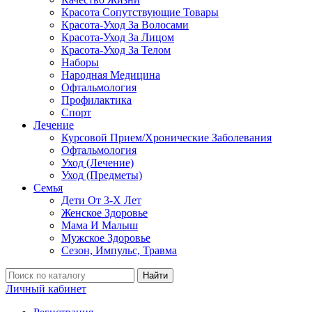
Красота Сопутствующие Товары
Красота-Уход За Волосами
Красота-Уход За Лицом
Красота-Уход За Телом
Наборы
Народная Медицина
Офтальмология
Профилактика
Спорт
Лечение
Курсовой Прием/Хронические Заболевания
Офтальмология
Уход (Лечение)
Уход (Предметы)
Семья
Дети От 3-Х Лет
Женское Здоровье
Мама И Малыш
Мужское Здоровье
Сезон, Импульс, Травма
Найти
Личный кабинет