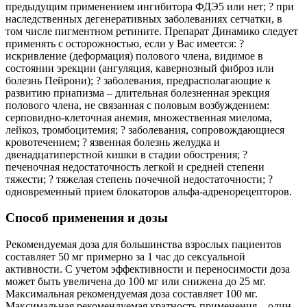
предыдущим применением ингибитора ФДЭ5 или нет; ? при
наследственных дегенеративных заболеваниях сетчатки, в
том числе пигментном ретините. Препарат Динамико следует
применять с осторожностью, если у Вас имеется: ?
искривление (деформация) полового члена, видимое в
состоянии эрекции (ангуляция, кавернозный фиброз или
болезнь Пейрони); ? заболевания, предрасполагающие к
развитию приапизма – длительная болезненная эрекция
полового члена, не связанная с половым возбуждением:
серповидно-клеточная анемия, множественная миелома,
лейкоз, тромбоцитемия; ? заболевания, сопровождающиеся
кровотечением; ? язвенная болезнь желудка и
двенадцатиперстной кишки в стадии обострения; ?
печеночная недостаточность легкой и средней степени
тяжести; ? тяжелая степень почечной недостаточности; ?
одновременный прием блокаторов альфа-адренорецепторов.
Способ применения и дозы
Рекомендуемая доза для большинства взрослых пациентов
составляет 50 мг примерно за 1 час до сексуальной
активности. С учетом эффективности и переносимости доза
может быть увеличена до 100 мг или снижена до 25 мг.
Максимальная рекомендуемая доза составляет 100 мг.
Максимальная рекомендуемая кратность применения – один