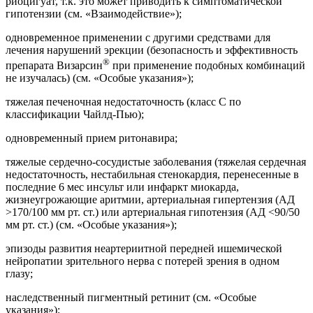
риоцигуат, т.к. это может приводить к симптоматической
гипотензии (см. «Взаимодействие»);
одновременное применении с другими средствами для
лечения нарушений эрекции (безопасность и эффективность
®
препарата Визарсин
при применение подобных комбинаций
не изучалась) (см. «Особые указания»);
тяжелая печеночная недостаточность (класс С по
классификации Чайлд-Пью);
одновременный прием ритонавира;
тяжелые сердечно-сосудистые заболевания (тяжелая сердечная
недостаточность, нестабильная стенокардия, перенесенные в
последние 6 мес инсульт или инфаркт миокарда,
жизнеугрожающие аритмии, артериальная гипертензия (АД
>170/100 мм рт. ст.) или артериальная гипотензия (АД <90/50
мм рт. ст.) (см. «Особые указания»);
эпизоды развития неартериитной передней ишемической
нейропатии зрительного нерва с потерей зрения в одном
глазу;
наследственный пигментный ретинит (см. «Особые
указания»);