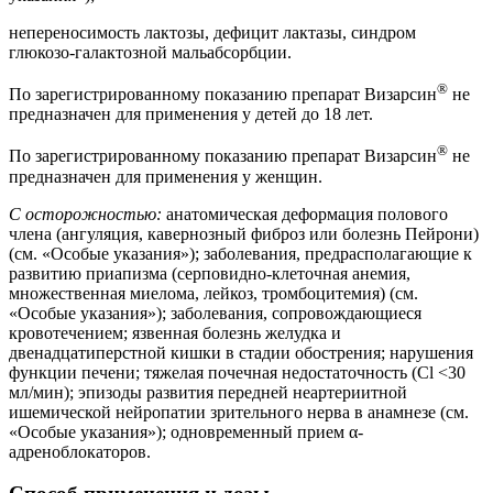
непереносимость лактозы, дефицит лактазы, синдром
глюкозо-галактозной мальабсорбции.
®
По зарегистрированному показанию препарат Визарсин
не
предназначен для применения у детей до 18 лет.
®
По зарегистрированному показанию препарат Визарсин
не
предназначен для применения у женщин.
С осторожностью:
анатомическая деформация полового
члена (ангуляция, кавернозный фиброз или болезнь Пейрони)
(см. «Особые указания»); заболевания, предрасполагающие к
развитию приапизма (серповидно-клеточная анемия,
множественная миелома, лейкоз, тромбоцитемия) (см.
«Особые указания»); заболевания, сопровождающиеся
кровотечением; язвенная болезнь желудка и
двенадцатиперстной кишки в стадии обострения; нарушения
функции печени; тяжелая почечная недостаточность (Cl <30
мл/мин); эпизоды развития передней неартериитной
ишемической нейропатии зрительного нерва в анамнезе (см.
«Особые указания»); одновременный прием α-
адреноблокаторов.