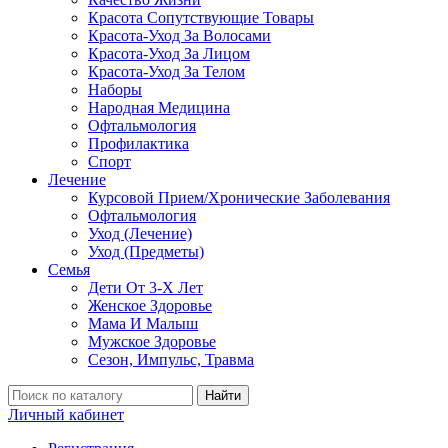
Красота Сопутствующие Товары
Красота-Уход За Волосами
Красота-Уход За Лицом
Красота-Уход За Телом
Наборы
Народная Медицина
Офтальмология
Профилактика
Спорт
Лечение
Курсовой Прием/Хронические Заболевания
Офтальмология
Уход (Лечение)
Уход (Предметы)
Семья
Дети От 3-Х Лет
Женское Здоровье
Мама И Малыш
Мужское Здоровье
Сезон, Импульс, Травма
Найти
Личный кабинет