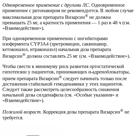
Одновременное применение с другими ЛС.
Одновременное
применение с ритонавиром не рекомендуется. В любом случае
®
максимальная доза препарата Визарсин
не должна
превышать 25 мг, а кратность применения — 1 раз в 48 ч (см.
«Взаимодействие»).
При одновременном применении с ингибиторами
изофермента CYP3A4 (эритромицин, саквинавир,
кетоконазол, итраконазол) начальная доза препарата
®
Визарсин
должна составлять 25 мг (см. «Взаимодействие»).
Чтобы свести к минимуму риск развития ортостатической
гипотензии у пациентов, принимающих α-адреноблокаторы,
®
прием препарата Визарсин
следует начинать только после
достижения стабильной гемодинамики у этих пациентов.
Следует также рассмотреть целесообразность снижения
начальной дозы силденафила (см. «Особые указания» и
«Взаимодействие»).
®
Пожилой возраст.
Коррекция дозы препарата Визарсин
не
требуется.