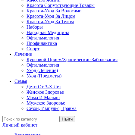
Красота Сопутствующие Товары
Красота-Уход За Волосами
Красота-Уход За Лицом
Красота-Уход За Телом
Наборы
Народная Медицина
Офтальмология
Профилактика
Спорт
Лечение
Курсовой Прием/Хронические Заболевания
Офтальмология
Уход (Лечение)
Уход (Предметы)
Семья
Дети От 3-Х Лет
Женское Здоровье
Мама И Малыш
Мужское Здоровье
Сезон, Импульс, Травма
Найти
Личный кабинет