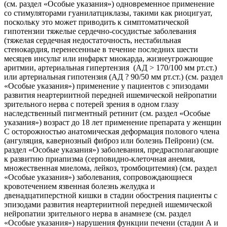
(см. раздел «Особые указания») одновременное применение
со стимуляторами гуанилатциклазы, такими как риоцигуат,
поскольку это может приводить к симптоматической
гипотензии тяжелые сердечно-сосудистые заболевания
(тяжелая сердечная недостаточность, нестабильная
стенокардия, перенесенные в течение последних шести
месяцев инсульт или инфаркт миокарда, жизнеугрожающие
аритмии, артериальная гипертензия (АД > 170/100 мм рт.ст.)
или артериальная гипотензия (АД ? 90/50 мм рт.ст.) (см. раздел
«Особые указания») применение у пациентов с эпизодами
развития неартериитной передней ишемической нейропатии
зрительного нерва с потерей зрения в одном глазу
наследственный пигментный ретинит (см. раздел «Особые
указания») возраст до 18 лет применение препарата у женщин
С осторожностью анатомическая деформация полового члена
(ангуляция, кавернозный фиброз или болезнь Пейрони) (см.
раздел «Особые указания») заболевания, предрасполагающие
к развитию приапизма (серповидно-клеточная анемия,
множественная миелома, лейкоз, тромбоцитемия) (см. раздел
«Особые указания») заболевания, сопровождающиеся
кровотечением язвенная болезнь желудка и
двенадцатиперстной кишки в стадии обострения пациенты с
эпизодами развития неартериитной передней ишемической
нейропатии зрительного нерва в анамнезе (см. раздел
«Особые указания») нарушения функции печени (стадии А и