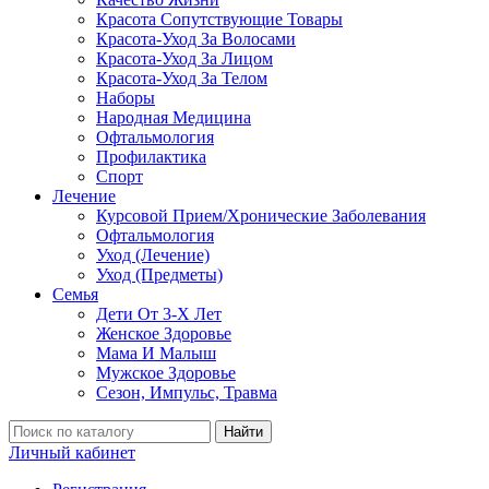
Красота Сопутствующие Товары
Красота-Уход За Волосами
Красота-Уход За Лицом
Красота-Уход За Телом
Наборы
Народная Медицина
Офтальмология
Профилактика
Спорт
Лечение
Курсовой Прием/Хронические Заболевания
Офтальмология
Уход (Лечение)
Уход (Предметы)
Семья
Дети От 3-Х Лет
Женское Здоровье
Мама И Малыш
Мужское Здоровье
Сезон, Импульс, Травма
Найти
Личный кабинет