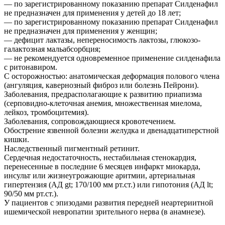
— по зарегистрированному показанию препарат Силденафил
не предназначен для применения у детей до 18 лет;
— по зарегистрированному показанию препарат Силденафил
не предназначен для применения у женщин;
— дефицит лактазы, непереносимость лактозы, глюкозо-
галактозная мальабсорбция;
— не рекомендуется одновременное применение силденафила
с ритонавиром.
С осторожностью: анатомическая деформация полового члена
(ангуляция, кавернозный фиброз или болезнь Пейрони).
Заболевания, предрасполагающие к развитию приапизма
(серповидно-клеточная анемия, множественная миелома,
лейкоз, тромбоцитемия).
Заболевания, сопровождающиеся кровотечением.
Обострение язвенной болезни желудка и двенадцатиперстной
кишки.
Наследственный пигментный ретинит.
Сердечная недостаточность, нестабильная стенокардия,
перенесенные в последние 6 месяцев инфаркт миокарда,
инсульт или жизнеугрожающие аритмии, артериальная
гипертензия (АД gt; 170/100 мм рт.ст.) или гипотония (АД lt;
90/50 мм рт.ст.).
У пациентов с эпизодами развития передней неартериитной
ишемической невропатии зрительного нерва (в анамнезе).