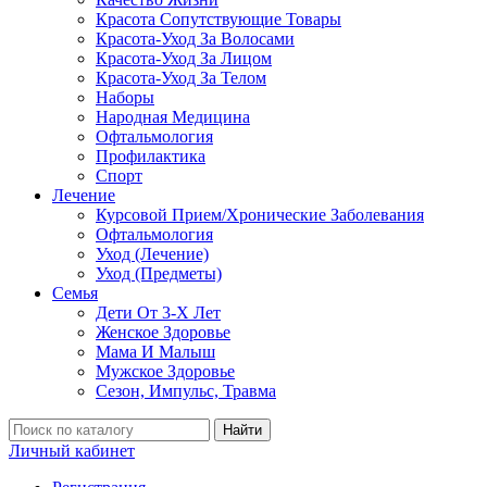
Красота Сопутствующие Товары
Красота-Уход За Волосами
Красота-Уход За Лицом
Красота-Уход За Телом
Наборы
Народная Медицина
Офтальмология
Профилактика
Спорт
Лечение
Курсовой Прием/Хронические Заболевания
Офтальмология
Уход (Лечение)
Уход (Предметы)
Семья
Дети От 3-Х Лет
Женское Здоровье
Мама И Малыш
Мужское Здоровье
Сезон, Импульс, Травма
Найти
Личный кабинет