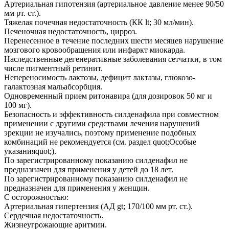
Артериальная гипотензия (артериальное давление менее 90/50
мм рт. ст.).
Тяжелая почечная недостаточность (КК lt; 30 мл/мин).
Печеночная недостаточность, цирроз.
Перенесенное в течение последних шести месяцев нарушение
мозгового кровообращения или инфаркт миокарда.
Наследственные дегенеративные заболевания сетчатки, в том
числе пигментный ретинит.
Непереносимость лактозы, дефицит лактазы, глюкозо-
галактозная мальабсорбция.
Одновременный прием ритонавира (для дозировок 50 мг и
100 мг).
Безопасность и эффективность силденафила при совместном
применении с другими средствами лечения нарушений
эрекции не изучались, поэтому применение подобных
комбинаций не рекомендуется (см. раздел quot;Особые
указанияquot;).
По зарегистрированному показанию силденафил не
предназначен для применения у детей до 18 лет.
По зарегистрированному показанию силденафил не
предназначен для применения у женщин.
С осторожностью:
Артериальная гипертензия (АД gt; 170/100 мм рт. ст.).
Сердечная недостаточность.
Жизнеугрожающие аритмии.