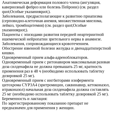
Анатомическая деформация полового члена (ангуляция,
кавернозный фиброз или болезнь Пейрони) (см. раздел
quot;Особые указанияquot;).
Заболевания, предрасполагающие к развитию приапизма
(серповидно-клеточная анемия, множественная миелома,
лейкоз, тромбоцитемия) (см. раздел quot;Особые
указанияquot;).
Пациенты с эпизодами развития передней неартериитной
ишемической нейропатии зрительного нерва в анамнезе.
Заболевания, сопровождающиеся кровотечением.
Обострение язвенной болезни желудка и двенадцатиперстной
кишки.
Одновременный прием альфа-адреноблокаторов.
Одновременный прием с ритонавиром максимальная разовая
доза силденафила не должна превышать 25 мг, кратность
применения раз в 48 ч (необходимо использовать таблетку
дозировкой 25 мг).
Одновременный прием с ингбиторами изофермента
цитохрома CYP3A4 (эритромицин, саквинавир, кетоконазол,
итраконазол) начальная доза силденафила должна составлять
25 мг (необходимо использовать таблетку дозировкой 25 мг).
Беременность и лактация:
По зарегистрированному показанию препарат не
предназначен для применения у женщин.