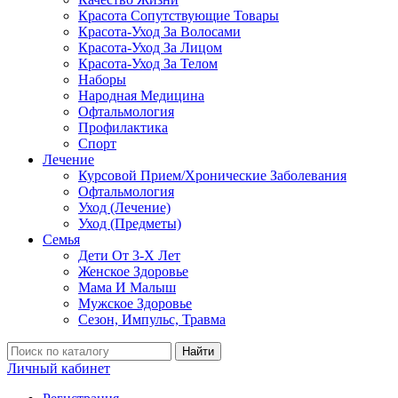
Красота Сопутствующие Товары
Красота-Уход За Волосами
Красота-Уход За Лицом
Красота-Уход За Телом
Наборы
Народная Медицина
Офтальмология
Профилактика
Спорт
Лечение
Курсовой Прием/Хронические Заболевания
Офтальмология
Уход (Лечение)
Уход (Предметы)
Семья
Дети От 3-Х Лет
Женское Здоровье
Мама И Малыш
Мужское Здоровье
Сезон, Импульс, Травма
Найти
Личный кабинет