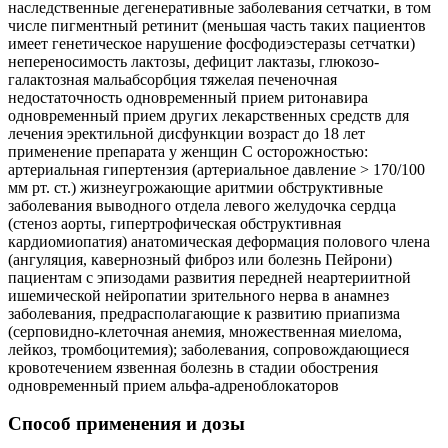
наследственные дегенеративные заболевания сетчатки, в том
числе пигментный ретинит (меньшая часть таких пациентов
имеет генетическое нарушение фосфодиэстеразы сетчатки)
непереносимость лактозы, дефицит лактазы, глюкозо-
галактозная мальабсорбция тяжелая печеночная
недостаточность одновременный прием ритонавира
одновременный прием других лекарственных средств для
лечения эректильной дисфункции возраст до 18 лет
применение препарата у женщин С осторожностью:
артериальная гипертензия (артериальное давление > 170/100
мм рт. ст.) жизнеугрожающие аритмии обструктивные
заболевания выводного отдела левого желудочка сердца
(стеноз аорты, гипертрофическая обструктивная
кардиомиопатия) анатомическая деформация полового члена
(ангуляция, кавернозный фиброз или болезнь Пейрони)
пациентам с эпизодами развития передней неартериитной
ишемической нейропатии зрительного нерва в анамнез
заболевания, предрасполагающие к развитию приапизма
(серповидно-клеточная анемия, множественная миелома,
лейкоз, тромбоцитемия); заболевания, сопровождающиеся
кровотечением язвенная болезнь в стадии обострения
одновременный прием альфа-адреноблокаторов
Способ применения и дозы