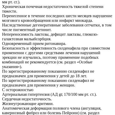
мм рт. сг.).
Хроническая почечная недостаточность тяжелой степени
тяжести.
Перенесенное в течение последних шести месяцев нарушение
мозгового кровообращения или инфаркт миокарда.
Наследственные дегенеративные заболевания сетчатки, в том
числе пигментный ретинит.
Непереносимость лактозы, дефицит лактазы, глюкозо-
галактозная мальабсорбция.
Одновременный прием ритонавира.
Безопасность и эффективность силденафила при совместном
применении с другими средствами лечения нарушений
эрекции не изучались, поэтому применение подобных
комбинаций не рекомендуется (см. раздел «Особые
указания»).
По зарегистрированному показанию силденафил не
предназначен для применения у детей до 18 лет.
По зарегистрированному показанию силденафил не
предназначен для применения у женщин.
С осторожностью
Артериальная гипертензия (АД gt; 170/100 мм рт. ст.).
Сердечная недостаточность.
Жизнеугрожающие аритмии.
Анатомическая деформация полового члена (ангуляция,
кавернозный фиброз или болезнь Пейрони) (см. раздел