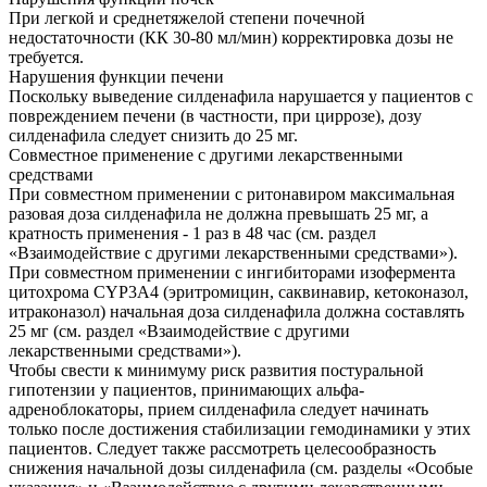
При легкой и среднетяжелой степени почечной
недостаточности (КК 30-80 мл/мин) корректировка дозы не
требуется.
Нарушения функции печени
Поскольку выведение силденафила нарушается у пациентов с
повреждением печени (в частности, при циррозе), дозу
силденафила следует снизить до 25 мг.
Совместное применение с другими лекарственными
средствами
При совместном применении с ритонавиром максимальная
разовая доза силденафила не должна превышать 25 мг, а
кратность применения - 1 раз в 48 час (см. раздел
«Взаимодействие с другими лекарственными средствами»).
При совместном применении с ингибиторами изофермента
цитохрома CYP3A4 (эритромицин, саквинавир, кетоконазол,
итраконазол) начальная доза силденафила должна составлять
25 мг (см. раздел «Взаимодействие с другими
лекарственными средствами»).
Чтобы свести к минимуму риск развития постуральной
гипотензии у пациентов, принимающих альфа-
адреноблокаторы, прием силденафила следует начинать
только после достижения стабилизации гемодинамики у этих
пациентов. Следует также рассмотреть целесообразность
снижения начальной дозы силденафила (см. разделы «Особые