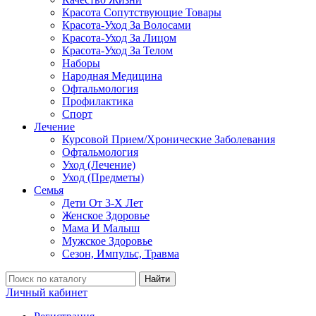
Красота Сопутствующие Товары
Красота-Уход За Волосами
Красота-Уход За Лицом
Красота-Уход За Телом
Наборы
Народная Медицина
Офтальмология
Профилактика
Спорт
Лечение
Курсовой Прием/Хронические Заболевания
Офтальмология
Уход (Лечение)
Уход (Предметы)
Семья
Дети От 3-Х Лет
Женское Здоровье
Мама И Малыш
Мужское Здоровье
Сезон, Импульс, Травма
Найти
Личный кабинет