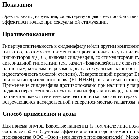
Показания
Эректильная дисфункция, характеризующаяся неспособностью 
эффективен только при сексуальной стимуляции.
Противопоказания
Гиперчувствительность к силденафилу и/или другим компонент
нитратов, поэтому его применение противопоказано у пациен
ингибиторов ФДЭ-5, включая силденафил, со стимуляторами гу
артериальной гипотензии (см. раздел «Взаимодействие с друг
пациентам, которым не рекомендована сексуальная активность 
недостаточность тяжелой степени). Лекарственный препарат В
нейропатии зрительного нерва (НПИНЗН), независимо от того,
Применение силденафила противопоказано при наличии у пациен
недавно перенесенного инсульта или инфаркта миокарда и изв
пациентов имеют генетические расстройства фосфодиэстеразы с
встречающейся наследственной непереносимостью галактозы, 
Способ применения и дозы
Для приема внутрь. Взрослые пациенты (в том числе лица пожи
составляет 50 мг. С учетом эффективности и переносимости пр
производства ООО «Озон» или других производителей). Максим