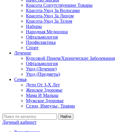
Красота Сопутствующие Товары
Красота-Уход За Волосами
Красота-Уход За Лицом
Красота-Уход За Телом
Наборы
Народная Медицина
Офтальмология
Профилактика
Спорт
Лечение
Курсовой Прием/Хронические Заболевания
Офтальмология
Уход (Лечение)
Уход (Предметы)
Семья
Дети От 3-Х Лет
Женское Здоровье
Мама И Малыш
Мужское Здоровье
Сезон, Импульс, Травма
Найти
Личный кабинет