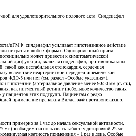
чной для удовлетворительного полового акта. Силденафил
азота/цГМФ, силденафил усиливает гипотензивное действие
т) или нитраты в любых формах. Одновременный прием
к потенциально может привести к симптоматической
тильной дисфункции, включая силденафил, противопоказаны
, такой как нестабильная стенокардия, сердечная
глазу вследствие неартериитной передней ишемической
ов ФДЭ-5 или нет (см. раздел «Особые указания»).
 гипотензии (артериальное давление менее 90/50 мм рт. ст.),
аких, как пигментный ретинит (небольшое количество таких
ь у пациентов этих подгрупп. Пациентам с редко
рбцией применение препарата Вилдегра® противопоказано.
ости примерно за 1 час до начала сексуальной активности,
25 мг (необходимо использовать таблетку дозировкой 25 мг
комендуемая кратность применения – 1 раз в день. Особые