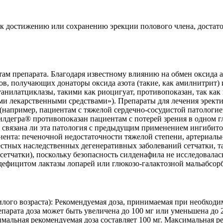
к достижению или сохранению эрекции полового члена, достато
ам препарата. Благодаря известному влиянию на обмен оксида 
тов, получающих донаторы оксида азота (такие, как амилнитри
анилатциклазы, такими как риоцигуат, противопоказан, так ка
ими лекарственными средствами»). Препараты для лечения эрек
(например, пациентам с тяжелой сердечно-сосудистой патологией
илдегра® противопоказан пациентам с потерей зрения в одном 
 связана ли эта патология с предыдущим применением ингибитор
та: печеночной недостаточности тяжелой степени, артериальной
естных наследственных дегенеративных заболеваний сетчатки, т
етчатки), поскольку безопасность силденафила не исследовалас
дефицитом лактазы лопарей или глюкозо-галактозной мальабсо
лого возраста): Рекомендуемая доза, принимаемая при необходим
епарата доза может быть увеличена до 100 мг или уменьшена до 
альная рекомендуемая доза составляет 100 мг. Максимальная ре