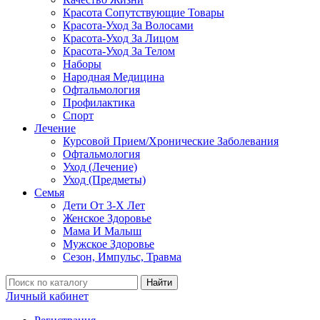
Красота Сопутствующие Товары
Красота-Уход За Волосами
Красота-Уход За Лицом
Красота-Уход За Телом
Наборы
Народная Медицина
Офтальмология
Профилактика
Спорт
Лечение
Курсовой Прием/Хронические Заболевания
Офтальмология
Уход (Лечение)
Уход (Предметы)
Семья
Дети От 3-Х Лет
Женское Здоровье
Мама И Малыш
Мужское Здоровье
Сезон, Импульс, Травма
Найти
Личный кабинет