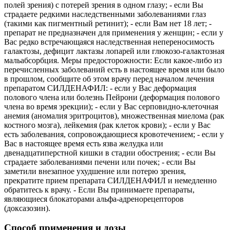
полей зрения) с потерей зрения в одном глазу; - если Вы
страдаете редкими наследственными заболеваниями глаз
(такими как пигментный ретинит); - если Вам нет 18 лет; -
препарат не предназначен для применения у женщин; - если у
Вас редко встречающаяся наследственная непереносимость
галактозы, дефицит лактазы лопарей или глюкозо-галактозная
мальабсорбция. Меры предосторожности: Если какое-либо из
перечисленных заболеваний есть в настоящее время или было
в прошлом, сообщите об этом врачу перед началом лечения
препаратом СИЛДЕНАФИЛ: - если у Вас деформация
полового члена или болезнь Пейрони (деформация полового
члена во время эрекции); - если у Вас серповидно-клеточная
анемия (аномалия эритроцитов), множественная миелома (рак
костного мозга), лейкемия (рак клеток крови); - если у Вас
есть заболевания, сопровождающиеся кровотечением; - если у
Вас в настоящее время есть язва желудка или
двенадцатиперстной кишки в стадии обострения; - если Вы
страдаете заболеваниями печени или почек; - если Вы
заметили внезапное ухудшение или потерю зрения,
прекратите прием препарата СИЛДЕНАФИЛ и немедленно
обратитесь к врачу. - Если Вы принимаете препараты,
являющиеся блокаторами альфа-адренорецепторов
(доксазозин).
Способ применения и дозы