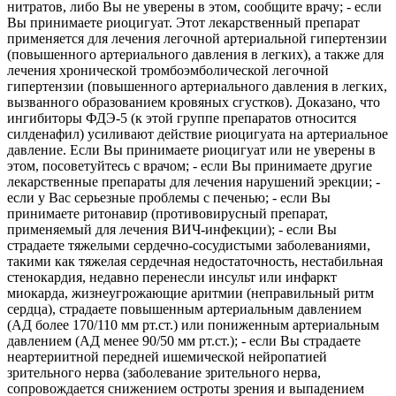
нитратов, либо Вы не уверены в этом, сообщите врачу; - если
Вы принимаете риоцигуат. Этот лекарственный препарат
применяется для лечения легочной артериальной гипертензии
(повышенного артериального давления в легких), а также для
лечения хронической тромбоэмболической легочной
гипертензии (повышенного артериального давления в легких,
вызванного образованием кровяных сгустков). Доказано, что
ингибиторы ФДЭ-5 (к этой группе препаратов относится
силденафил) усиливают действие риоцигуата на артериальное
давление. Если Вы принимаете риоцигуат или не уверены в
этом, посоветуйтесь с врачом; - если Вы принимаете другие
лекарственные препараты для лечения нарушений эрекции; -
если у Вас серьезные проблемы с печенью; - если Вы
принимаете ритонавир (противовирусный препарат,
применяемый для лечения ВИЧ-инфекции); - если Вы
страдаете тяжелыми сердечно-сосудистыми заболеваниями,
такими как тяжелая сердечная недостаточность, нестабильная
стенокардия, недавно перенесли инсульт или инфаркт
миокарда, жизнеугрожающие аритмии (неправильный ритм
сердца), страдаете повышенным артериальным давлением
(АД более 170/110 мм рт.ст.) или пониженным артериальным
давлением (АД менее 90/50 мм рт.ст.); - если Вы страдаете
неартериитной передней ишемической нейропатией
зрительного нерва (заболевание зрительного нерва,
сопровождается снижением остроты зрения и выпадением