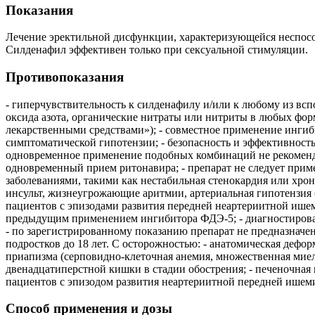
Показания
Лечение эректильной дисфункции, характеризующейся неспосо
Силденафил эффективен только при сексуальной стимуляции.
Противопоказания
- гиперчувствительность к силденафилу и/или к любому из вс
оксида азота, органические нитраты или нитриты в любых фор
лекарственными средствами»); - совместное применение ингиб
симптоматической гипотензии; - безопасность и эффективност
одновременное применение подобных комбинаций не рекомендуе
одновременный прием ритонавира; - препарат не следует прим
заболеваниями, такими как нестабильная стенокардия или хрон
инсульт, жизнеугрожающие аритмии, артериальная гипотензия (АД
пациентов с эпизодами развития передней неартериитной ишеми
предыдущим применением ингибитора ФДЭ-5; - диагностированн
- по зарегистрированному показанию препарат не предназначе
подростков до 18 лет. С осторожностью: - анатомическая дефо
приапизма (серповидно-клеточная анемия, множественная миело
двенадцатиперстной кишки в стадии обострения; - печеночная н
пациентов с эпизодом развития неартериитной передней ишеми
Способ применения и дозы