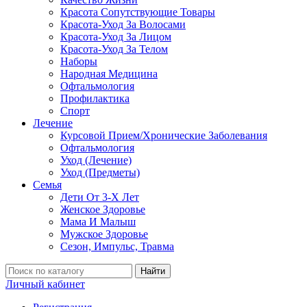
Красота Сопутствующие Товары
Красота-Уход За Волосами
Красота-Уход За Лицом
Красота-Уход За Телом
Наборы
Народная Медицина
Офтальмология
Профилактика
Спорт
Лечение
Курсовой Прием/Хронические Заболевания
Офтальмология
Уход (Лечение)
Уход (Предметы)
Семья
Дети От 3-Х Лет
Женское Здоровье
Мама И Малыш
Мужское Здоровье
Сезон, Импульс, Травма
Найти
Личный кабинет