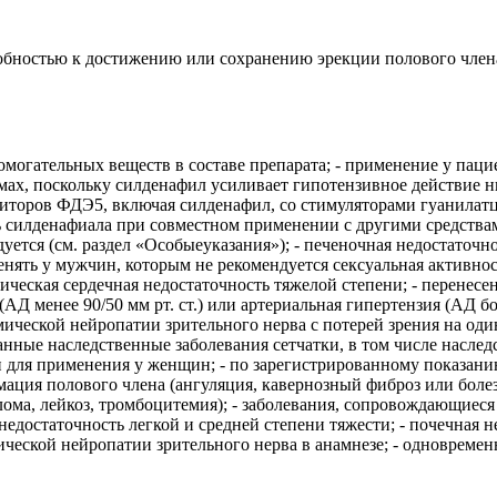
бностью к достижению или сохранению эрекции полового члена,
помогательных веществ в составе препарата; - применение у па
мах, поскольку силденафил усиливает гипотензивное действие н
иторов ФДЭ5, включая силденафил, со стимуляторами гуанилатци
ь силденафиала при совместном применении с другими средства
тся (см. раздел «Особыеуказания»); - печеночная недостаточно
енять у мужчин, которым не рекомендуется сексуальная активно
ическая сердечная недостаточность тяжелой степени; - перенес
 менее 90/50 мм рт. ст.) или артериальная гипертензия (АД более
ческой нейропатии зрительного нерва с потерей зрения на один 
ые наследственные заболевания сетчатки, в том числе наследс
н для применения у женщин; - по зарегистрированному показани
рмация полового члена (ангуляция, кавернозный фиброз или боле
ма, лейкоз, тромбоцитемия); - заболевания, сопровождающиеся 
едостаточность легкой и средней степени тяжести; - почечная н
ческой нейропатии зрительного нерва в анамнезе; - одновреме