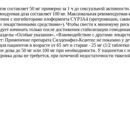
ов составляет 50 мг примерно за 1 ч до сексуальной активност
мендуемая доза составляет 100 мг. Максимальная рекомендуемая 
нии с ингибиторами изофермента CYP3A4 (эритромицин, саквина
ми лекарственными средствами»). Чтобы свести к минимуму риск
ует начинать только после достижения стабилизации гемодинами
разделы «Особые указания», «Взаимодействие с другими лекарс
ет: Применение препарата Силденафил-Ксантис не показано у де
я пациентов в возрасте от 65 лет и старше - 25 мг (1/2 таблетк
е дозы до 50 мг или 100 мг при необходимости. У пациентов с 
ровка дозы не требуется, при почечной недостаточности тяжело