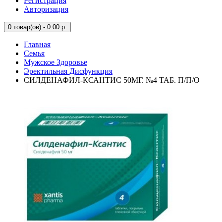
Регистрация
Авторизация
0
товар(ов) - 0.00 р.
Главная
Семья
Мужское Здоровье
Эректильная Дисфункция
СИЛДЕНАФИЛ-КСАНТИС 50МГ. №4 ТАБ. П/П/О