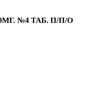
Г. №4 ТАБ. П/П/О