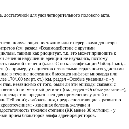
 достаточной для удовлетворительного полового акта.
циентов, получающих постоянно или с перерывами донаторы
итратов (см. раздел «Взаимодействие с другими
клазы, такими как риоцигуат, т.к. это может приводить к
ми лечения нарушений эрекции не изучались, поэтому
сть тяжелой степени (класс С по классификации Чайлд-Пью); -
сть (например, у пациентов с тяжелыми сердечно-сосудистыми
енные в течение последних 6 месяцев инфаркт миокарда или
 170/100 мм рт. ст.) (см. раздел «Особые указания»); - у
глаз, независимо от того, были ли эти эпизоды связаны с
твенный пигментный ретинит (см. раздел «Особые указания»);
ю препарат не предназначен для применения у детей и
знь Пейрони); - заболевания, предрасполагающие к развитию
кровотечением; - язвенная болезнь желудка и
едостаточность тяжелой степени (КК менее 30 мл/мин); - у
нный прием блокаторов альфа-адренорецепторов.