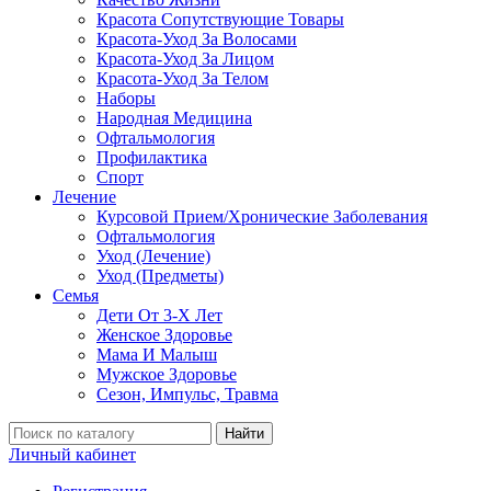
Красота Сопутствующие Товары
Красота-Уход За Волосами
Красота-Уход За Лицом
Красота-Уход За Телом
Наборы
Народная Медицина
Офтальмология
Профилактика
Спорт
Лечение
Курсовой Прием/Хронические Заболевания
Офтальмология
Уход (Лечение)
Уход (Предметы)
Семья
Дети От 3-Х Лет
Женское Здоровье
Мама И Малыш
Мужское Здоровье
Сезон, Импульс, Травма
Найти
Личный кабинет